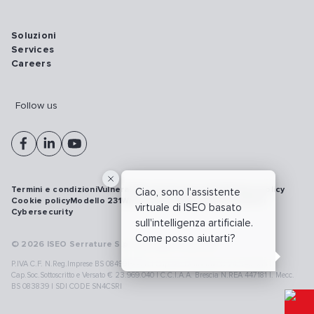
Soluzioni
Services
Careers
Follow us
Termini e condizioni
Vulnerability disclosure policy
Privacy policy
Ciao, sono l'assistente
Cookie policy
Modello 231
Whistleblowing
Richiamo prodotti
virtuale di ISEO basato
Cybersecurity
sull'intelligenza artificiale.
Come posso aiutarti?
© 2026 ISEO Serrature S.p.A. All right reserved
P.IVA C.F. N.Reg.Imprese BS 08499190018 | Cap.Soc.Deliberato € 24.340.965 |
Cap.Soc.Sottoscritto e Versato € 23.969.040 | C.C.I.A.A. Brescia N.REA 447181 |. Mecc.
BS 083839 | SDI CODE SN4CSRI