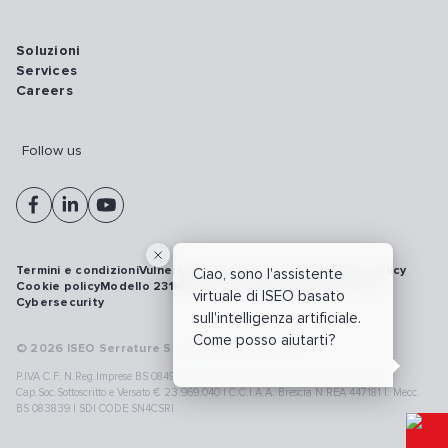
Soluzioni
Services
Careers
Follow us
Termini e condizioni
Vulnerability disclosure policy
Privacy policy
Ciao, sono l'assistente
Cookie policy
Modello 231
Whistleblowing
Richiamo prodotti
virtuale di ISEO basato
Cybersecurity
sull'intelligenza artificiale.
Come posso aiutarti?
© 2026 ISEO Serrature S.p.A. All right reserved
P.IVA C.F. N.Reg.Imprese BS 08499190018 | Cap.Soc.Deliberato € 24.340.965 |
Cap.Soc.Sottoscritto e Versato € 23.969.040 | C.C.I.A.A. Brescia N.REA 447181 |. Mecc.
BS 083839 | SDI CODE SN4CSRI