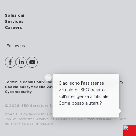
Soluzioni
Services
Careers
Follow us
Termini e condizioni
Vulnerability disclosure policy
Privacy policy
Ciao, sono l'assistente
Cookie policy
Modello 231
Whistleblowing
Richiamo prodotti
virtuale di ISEO basato
Cybersecurity
sull'intelligenza artificiale.
Come posso aiutarti?
© 2026 ISEO Serrature S.p.A. All right reserved
P.IVA C.F. N.Reg.Imprese BS 08499190018 | Cap.Soc.Deliberato € 24.340.965 |
Cap.Soc.Sottoscritto e Versato € 23.969.040 | C.C.I.A.A. Brescia N.REA 447181 |. Mecc.
BS 083839 | SDI CODE SN4CSRI