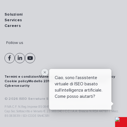
Soluzioni
Services
Careers
Follow us
Termini e condizioni
Vulnerability disclosure policy
Privacy policy
Ciao, sono l'assistente
Cookie policy
Modello 231
Whistleblowing
Richiamo prodotti
virtuale di ISEO basato
Cybersecurity
sull'intelligenza artificiale.
Come posso aiutarti?
© 2026 ISEO Serrature S.p.A. All right reserved
P.IVA C.F. N.Reg.Imprese BS 08499190018 | Cap.Soc.Deliberato € 24.340.965 |
Cap.Soc.Sottoscritto e Versato € 23.969.040 | C.C.I.A.A. Brescia N.REA 447181 |. Mecc.
BS 083839 | SDI CODE SN4CSRI