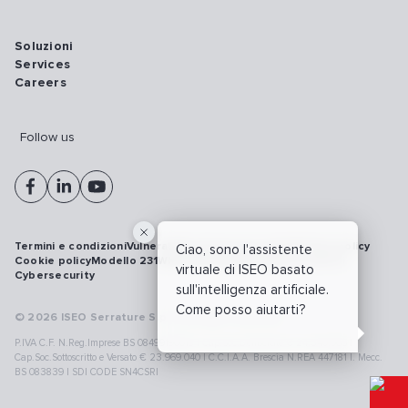
Soluzioni
Services
Careers
Follow us
Termini e condizioni
Vulnerability disclosure policy
Privacy policy
Ciao, sono l'assistente
Cookie policy
Modello 231
Whistleblowing
Richiamo prodotti
virtuale di ISEO basato
Cybersecurity
sull'intelligenza artificiale.
Come posso aiutarti?
© 2026 ISEO Serrature S.p.A. All right reserved
P.IVA C.F. N.Reg.Imprese BS 08499190018 | Cap.Soc.Deliberato € 24.340.965 |
Cap.Soc.Sottoscritto e Versato € 23.969.040 | C.C.I.A.A. Brescia N.REA 447181 |. Mecc.
BS 083839 | SDI CODE SN4CSRI