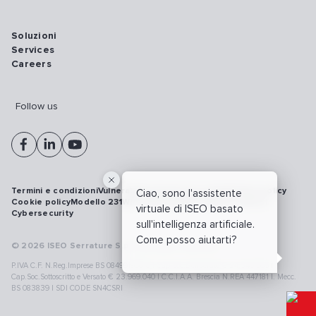
Soluzioni
Services
Careers
Follow us
Termini e condizioni
Vulnerability disclosure policy
Privacy policy
Ciao, sono l'assistente
Cookie policy
Modello 231
Whistleblowing
Richiamo prodotti
virtuale di ISEO basato
Cybersecurity
sull'intelligenza artificiale.
Come posso aiutarti?
© 2026 ISEO Serrature S.p.A. All right reserved
P.IVA C.F. N.Reg.Imprese BS 08499190018 | Cap.Soc.Deliberato € 24.340.965 |
Cap.Soc.Sottoscritto e Versato € 23.969.040 | C.C.I.A.A. Brescia N.REA 447181 |. Mecc.
BS 083839 | SDI CODE SN4CSRI