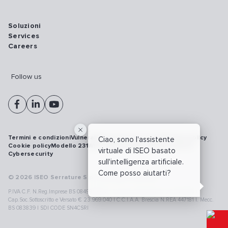
Soluzioni
Services
Careers
Follow us
Termini e condizioni
Vulnerability disclosure policy
Privacy policy
Ciao, sono l'assistente
Cookie policy
Modello 231
Whistleblowing
Richiamo prodotti
virtuale di ISEO basato
Cybersecurity
sull'intelligenza artificiale.
Come posso aiutarti?
© 2026 ISEO Serrature S.p.A. All right reserved
P.IVA C.F. N.Reg.Imprese BS 08499190018 | Cap.Soc.Deliberato € 24.340.965 |
Cap.Soc.Sottoscritto e Versato € 23.969.040 | C.C.I.A.A. Brescia N.REA 447181 |. Mecc.
BS 083839 | SDI CODE SN4CSRI