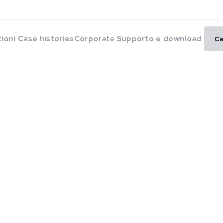
zioni
Case histories
Corporate
Supporto e download