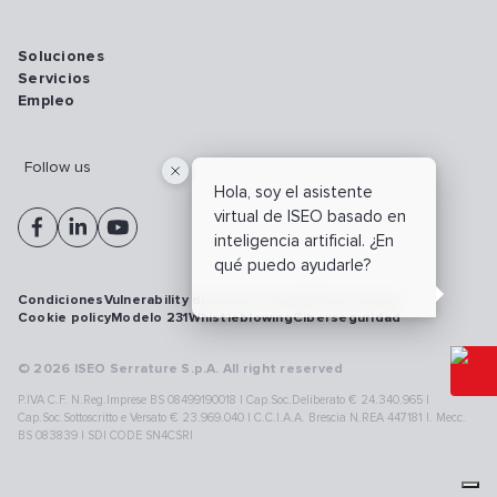
Soluciones
Servicios
Empleo
Follow us
Hola, soy el asistente
virtual de ISEO basado en
inteligencia artificial. ¿En
qué puedo ayudarle?
Condiciones
Vulnerability disclosure policy
Privacy policy
Cookie policy
Modelo 231
Whistleblowing
Ciberseguridad
© 2026 ISEO Serrature S.p.A. All right reserved
P.IVA C.F. N.Reg.Imprese BS 08499190018 | Cap.Soc.Deliberato € 24.340.965 |
Cap.Soc.Sottoscritto e Versato € 23.969.040 | C.C.I.A.A. Brescia N.REA 447181 |. Mecc.
BS 083839 | SDI CODE SN4CSRI