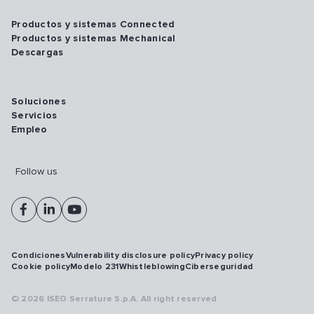
Productos y sistemas Connected
Productos y sistemas Mechanical
Descargas
Soluciones
Servicios
Empleo
Follow us
Condiciones
Vulnerability disclosure policy
Privacy policy
Cookie policy
Modelo 231
Whistleblowing
Ciberseguridad
© 2026 ISEO Serrature S.p.A. All right reserved