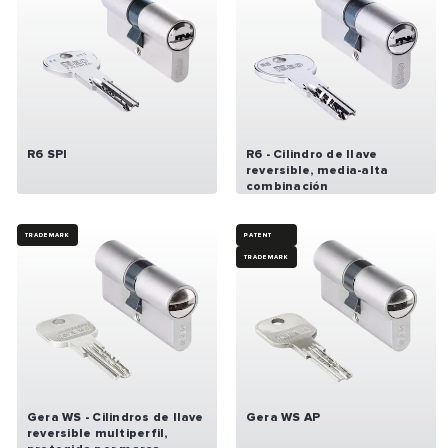
R6 SPI
R6 - Cilindro de llave
reversible, media-alta
combinación
TRADEMARK
PATENT
TRADEMARK
Gera WS - Cilindros de llave
Gera WS AP
reversible multiperfil,