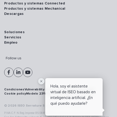
Productos y sistemas Connected
Productos y sistemas Mechanical
Descargas
Soluciones
Servicios
Empleo
Follow us
Hola, soy el asistente
Condiciones
Vulnerability disclosure policy
Privacy policy
virtual de ISEO basado en
Cookie policy
Modelo 231
Whistleblowing
Ciberseguridad
inteligencia artificial. ¿En
qué puedo ayudarle?
© 2026 ISEO Serrature S.p.A. All right reserved
P.IVA C.F. N.Reg.Imprese BS 08499190018 | Cap.Soc.Deliberato € 24.340.965 |