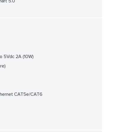
mart 5.0
so 5Vdc 2A (10W)
re)
 Ethernet CAT5e/CAT6