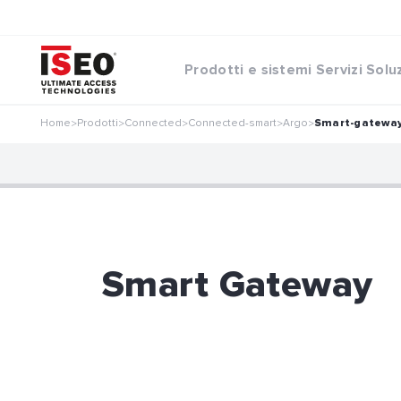
Prodotti e sistemi
Servizi
Solu
Home
Prodotti
Connected
Connected-smart
Argo
Smart-gatewa
>
>
>
>
>
Smart Gateway