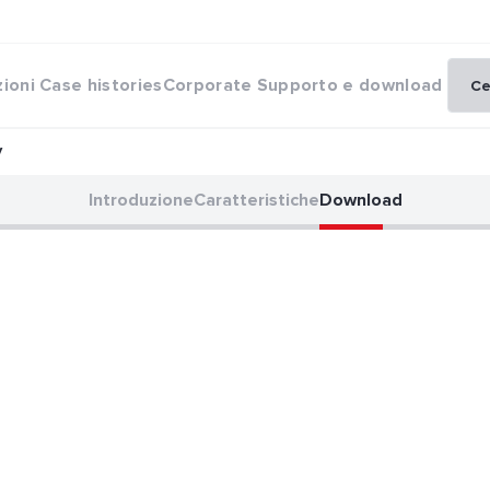
zioni
Case histories
Corporate
Supporto e download
y
Introduzione
Caratteristiche
Download