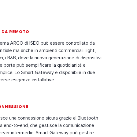
A DA REMOTO
tema ARGO di ISEO può essere controllato da
nziale ma anche in ambienti commerciali ‘light’,
ici, i B&B, dove la nuova generazione di dispositivi
le porte può semplificare la quotidianità e
emplice. Lo Smart Gateway è disponibile in due
verse esigenze installative.
CONNESSIONE
isce una connessione sicura grazie al Bluetooth
fia end-to-end, che gestisce la comunicazione
server intermedio. Smart Gateway può gestire