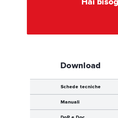
Hai bisog
Download
Schede tecniche
Manuali
DoP e Doc