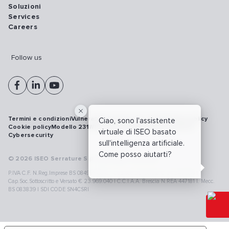
Soluzioni
Services
Careers
Follow us
Termini e condizioni
Vulnerability disclosure policy
Privacy policy
Ciao, sono l'assistente
Cookie policy
Modello 231
Whistleblowing
Richiamo prodotti
virtuale di ISEO basato
Cybersecurity
sull'intelligenza artificiale.
Come posso aiutarti?
© 2026 ISEO Serrature S.p.A. All right reserved
P.IVA C.F. N.Reg.Imprese BS 08499190018 | Cap.Soc.Deliberato € 24.340.965 |
Cap.Soc.Sottoscritto e Versato € 23.969.040 | C.C.I.A.A. Brescia N.REA 447181 |. Mecc.
BS 083839 | SDI CODE SN4CSRI