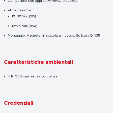
Compatibile con applicativi ARGO e Luckey
Alimentazione:
10÷30 Vdc (2W)
12÷24 Vac (4VA)
Montaggio: A parete, In scatola a incasso, Su barra DIN35
Caratteristiche ambientali
H.R. 95% max senza condensa
Credenziali