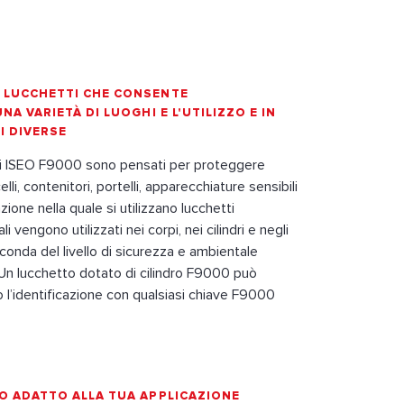
 LUCCHETTI CHE CONSENTE
NA VARIETÀ DI LUOGHI E L'UTILIZZO E IN
I DIVERSE
ici ISEO F9000 sono pensati per proteggere
lli, contenitori, portelli, apparecchiature sensibili
azione nella quale si utilizzano lucchetti
ali vengono utilizzati nei corpi, nei cilindri e negli
econda del livello di sicurezza e ambientale
. Un lucchetto dotato di cilindro F9000 può
l’identificazione con qualsiasi chiave F9000
TO ADATTO ALLA TUA APPLICAZIONE