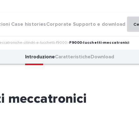
zioni
Case histories
Corporate
Supporto e download
eccatroniche-cilindri-e-lucchetti-f9000
F9000-lucchetti-meccatronici
>
Introduzione
Caratteristiche
Download
i meccatronici