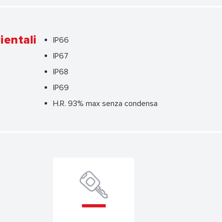
ientali
IP66
IP67
IP68
IP69
H.R. 93% max senza condensa