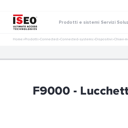
Prodotti e sistemi
Servizi
Solu
Home
Prodotti
Connected
Connected-systems
Dispositivi
Chiavi-m
>
>
>
>
>
F9000 - Lucchett