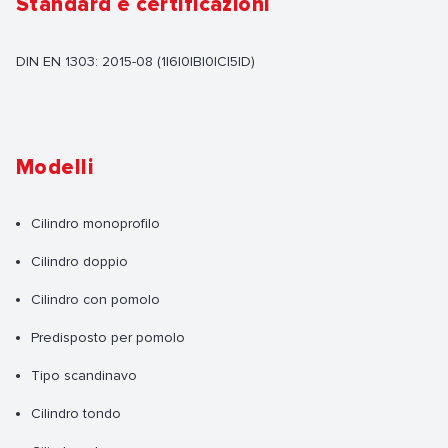
Standard e certificazioni
DIN EN 1303: 2015-08 (1|6|0|B|0|C|5|D)
Modelli
Cilindro monoprofilo
Cilindro doppio
Cilindro con pomolo
Predisposto per pomolo
Tipo scandinavo
Cilindro tondo