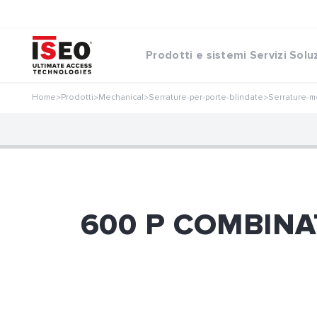
Prodotti e sistemi
Servizi
Solu
Home
Prodotti
Mechanical
Serrature-per-porte-blindate
Serrature-m
>
>
>
>
600 P COMBINATE