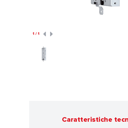
1
/
1
Caratteristiche tec