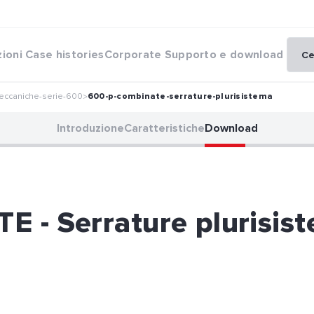
zioni
Case histories
Corporate
Supporto e download
eccaniche-serie-600
600-p-combinate-serrature-plurisistema
>
Introduzione
Caratteristiche
Download
 - Serrature plurisis