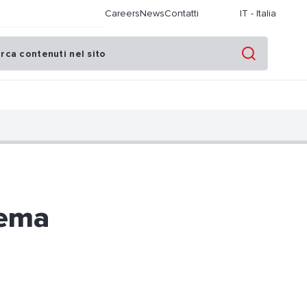
Careers
News
Contatti
IT
-
Italia
tema