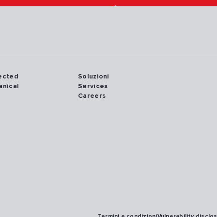
nected
Soluzioni
anical
Services
Careers
Termini e condizioni
Vulnerability disclo