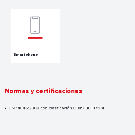
Smartphone
Normas y certificaciones
EN 14846:2008 con clasificación |3|X|9|E|0|P|7|1|3|