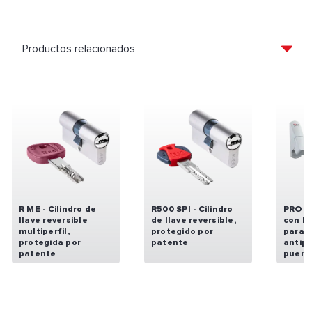
R ME - Cilindro de
R500 SPI - Cilindro
PRO 4
llave reversible
de llave reversible,
con b
multiperfil,
protegido por
para 
protegida por
patente
antip
patente
puert