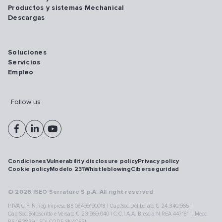
Productos y sistemas Mechanical
Descargas
Soluciones
Servicios
Empleo
Follow us
Condiciones
Vulnerability disclosure policy
Privacy policy
Cookie policy
Modelo 231
Whistleblowing
Ciberseguridad
© 2026 ISEO Serrature S.p.A. All right reserved
P.IVA C.F. N.Reg.Imprese BS 08499190018 | Cap.Soc.Deliberato € 24.340.965 |
Cap.Soc.Sottoscritto e Versato € 23.969.040 | C.C.I.A.A. Brescia N.REA 447181 |. Mecc.
BS 083839 | SDI CODE SN4CSRI