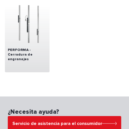
PERFORMA -
Cerradura de
engranajes
¿Necesita ayuda?
Servicio de asistencia para el consumidor
Servicio de asistencia para el consumidor