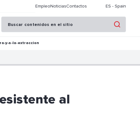
Empleo
Noticias
Contactos
ES
-
Spain
ra-y-a-la-extraccion
resistente al