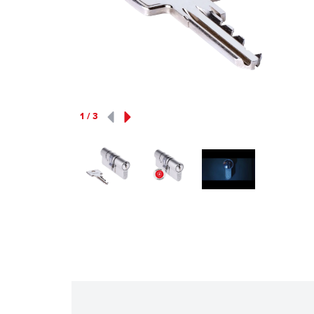
1
/
3