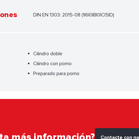
iones
DIN EN 1303: 2015-08 (1|6|0|B|0|C|5|D)
Cilindro doble
Cilindro con pomo
Preparado para pomo
ta más información?
Contacte con n