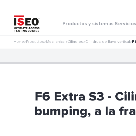
Productos y sistemas
Servicio
Home
Productos
Mechanical
Cilindros
Cilindros-de-llave-vertical
F6
>
>
>
>
>
F6 Extra S3 - Cili
bumping, a la fra