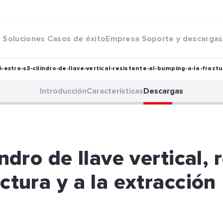
s
Soluciones
Casos de éxito
Empresa
Soporte y descargas
-extra-s3-cilindro-de-llave-vertical-resistente-al-bumping-a-la-fractu
Introducción
Características
Descargas
ndro de llave vertical, 
ctura y a la extracción